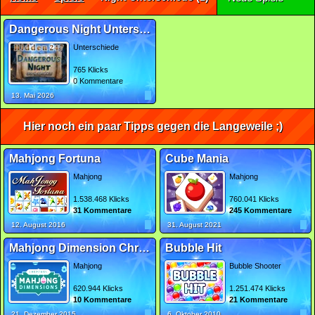
Dangerous Night Unterschiede
Unterschiede
765 Klicks
0 Kommentare
13. Mai 2026
Hier noch ein paar Tipps gegen die Langeweile ;)
Mahjong Fortuna
Cube Mania
Mahjong
Mahjong
1.538.468 Klicks
760.041 Klicks
31 Kommentare
245 Kommentare
12. August 2016
31. August 2021
Mahjong Dimension Christmas
Bubble Hit
Mahjong
Bubble Shooter
620.944 Klicks
1.251.474 Klicks
10 Kommentare
21 Kommentare
21. Dezember 2015
6. Oktober 2010