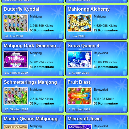
Butterfly Kyodai
Mahjongg Alchemy
Mahjong
Mahjong
1.248.599 Klicks
4.629.088 Klicks
50 Kommentare
22 Kommentare
24. April 2018
7. Juni 2018
Mahjong Dark Dimensions Triple Time
Snow Queen 4
Mahjong
Bejeweled
5.662.224 Klicks
1.569.130 Klicks
46 Kommentare
32 Kommentare
14. Februar 2019
1. August 2014
Schmetterlings Mahjong
Fruit Blast
Mahjong
Bejeweled
2.316.362 Klicks
805.428 Klicks
36 Kommentare
38 Kommentare
27. Oktober 2014
6. Oktober 2017
Master Qwans Mahjongg
Microsoft Jewel
Mahjong
Bejeweled