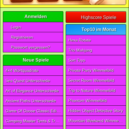
Anmelden
Highscore Spiele
Login
Top10 im Monat
Registrieren
Hexa Rotate
Passwort vergessen?
Trio Mahjong
Neue Spiele
Sort Toys
Private Party Wimmelbild
4×4 Wortquadrate
Secret Room Wimmelbild
Sea Quest Unterschiede
Trip to Nature Wimmelbild
Art of Elegance Unterschiede
Phantom Wimmelbild
Ancient Paths Unterschiede
Hidden Object Detective Story
Game Of Goose Classic Edition
Mountain Weekend Wimmelbild
Camping Master Tents & Trees