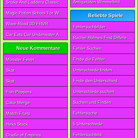
Antiquitäten Wimmelbild
Snake And Ladders Classic
Magic Potion School For Witch
Beliebte Spiele
Wave Road 3D FRVR
Fehlersuchbilder
Car Eats Car Underwater Adventure FRVR
Rachel Holmes Find Differences
Neue Kommentare
Fehler Suchen
Finde die Fehler
Monster Fever
Unterschiede finden
Skat
Finde den Unterschied
Skat
Unterschiede suchen
Fish Poppers
Suchen und Finden
Cake Merge
Fehlersuche
Match Fruits
5 Unterschiede
Hexa Stack
Fehlersuchbild
Cradle of Empires