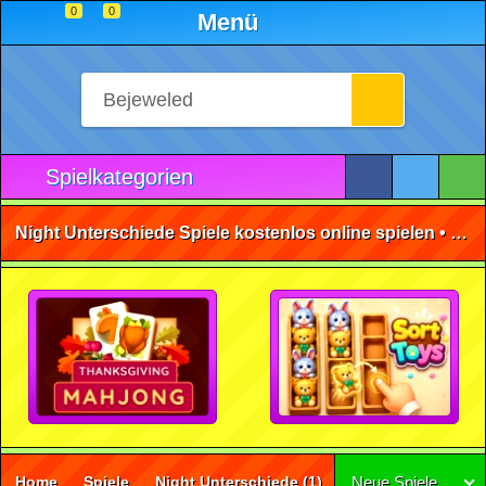
0
0
Menü
Spielkategorien
Night Unterschiede Spiele kostenlos online spielen • ohne Anmeldung 🕹️
Home
Spiele
Night Unterschiede
(1)
Neue Spiele