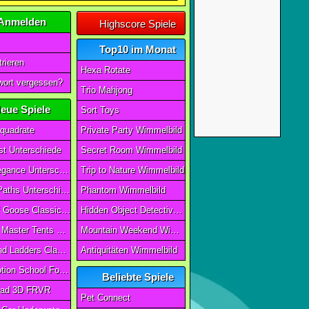
Anmelden
Highscore Spiele
Top10 im Monat
rieren
Hexa Rotate
ort vergessen?
Trio Mahjong
eue Spiele
Sort Toys
quadrate
Private Party Wimmelbild
t Unterschiede
Secret Room Wimmelbild
Art of Elegance Unterschiede
Trip to Nature Wimmelbild
Ancient Paths Unterschiede
Phantom Wimmelbild
Game Of Goose Classic Edition
Hidden Object Detective Story
Camping Master Tents & Trees
Mountain Weekend Wimmelbild
Snake And Ladders Classic
Antiquitäten Wimmelbild
Magic Potion School For Witch
Beliebte Spiele
ad 3D FRVR
Pet Connect