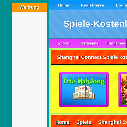
Home
Registrieren
Logi
Werbung
Spiele-Kostenl
Action
Brettspiele
Fungames
Home
Spiele
Shanghai C