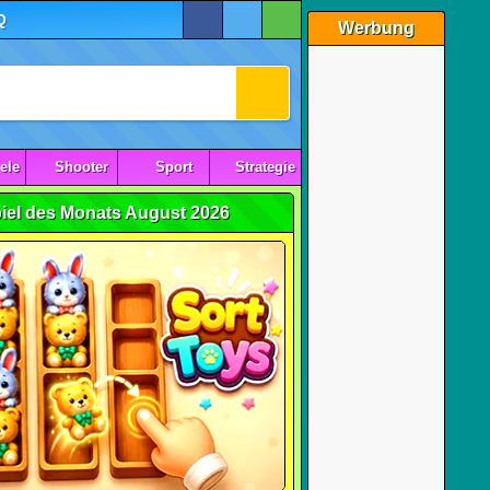
Q
Werbung
ele
Shooter
Sport
Strategie
iel des Monats August 2026