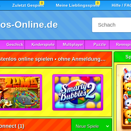
0
0
n
Zuletzt Gespielt
Meine Lieblingsspiele
Hilfe / FA
os-Online.de
Geschick
Kinderspiele
Multiplayer
Puzzle
Rennspi
Sp
Shanghai Connect Spiele kostenlos online spielen • ohne Anmeldung 🕹️
onnect
(1)
Neue Spiele