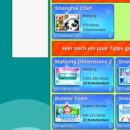
Shanghai Chef
Mahjong
678 Klicks
0 Kommentare
9. September 2025
Hier noch ein paar Tipps ge
Mahjong Dimensions 2
Sno
Mahjong
2.841.955 Klicks
19 Kommentare
14. Februar 2019
17. Jan
Bubble Town
Sno
Bubble Shooter
646.151 Klicks
21 Kommentare
19. April 2012
18. De