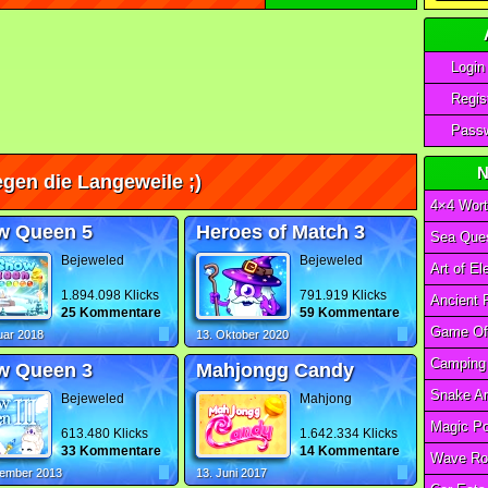
Login
Regist
Passw
N
gen die Langeweile ;)
4×4 Wort
w Queen 5
Heroes of Match 3
Sea Ques
Bejeweled
Bejeweled
1.894.098 Klicks
791.919 Klicks
25 Kommentare
59 Kommentare
uar 2018
13. Oktober 2020
w Queen 3
Mahjongg Candy
Bejeweled
Mahjong
613.480 Klicks
1.642.334 Klicks
33 Kommentare
14 Kommentare
Wave Ro
zember 2013
13. Juni 2017