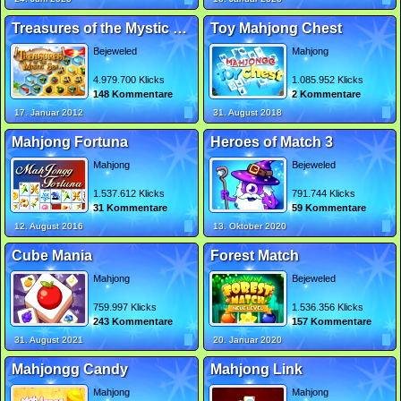
Treasures of the Mystic Sea
Toy Mahjong Chest
Bejeweled
Mahjong
4.979.700 Klicks
1.085.952 Klicks
148 Kommentare
2 Kommentare
17. Januar 2012
31. August 2018
Mahjong Fortuna
Heroes of Match 3
Mahjong
Bejeweled
1.537.612 Klicks
791.744 Klicks
31 Kommentare
59 Kommentare
12. August 2016
13. Oktober 2020
Cube Mania
Forest Match
Mahjong
Bejeweled
759.997 Klicks
1.536.356 Klicks
243 Kommentare
157 Kommentare
31. August 2021
20. Januar 2020
Mahjongg Candy
Mahjong Link
Mahjong
Mahjong