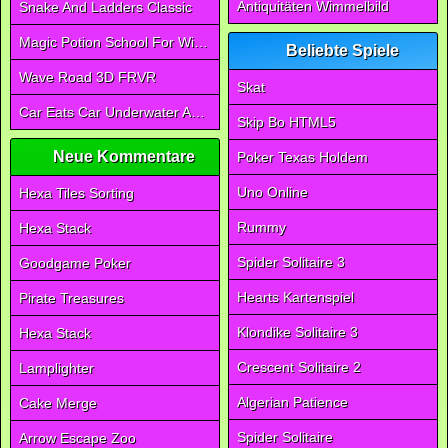
Antiquitäten Wimmelbild
Snake And Ladders Classic
Magic Potion School For Witch
Beliebte Spiele
Wave Road 3D FRVR
Skat
Car Eats Car Underwater Adventure FRVR
Skip Bo HTML5
Neue Kommentare
Poker Texas Holdem
Uno Online
Hexa Tiles Sorting
Rummy
Hexa Stack
Spider Solitaire 3
Goodgame Poker
Hearts Kartenspiel
Pirate Treasures
Klondike Solitaire 3
Hexa Stack
Crescent Solitaire 2
Lamplighter
Algerian Patience
Cake Merge
Spider Solitaire
Arrow Escape Zoo