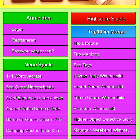
Anmelden
Highscore Spiele
Login
Top10 im Monat
Registrieren
Hexa Rotate
Passwort vergessen?
Trio Mahjong
Neue Spiele
Sort Toys
Private Party Wimmelbild
4×4 Wortquadrate
Secret Room Wimmelbild
Sea Quest Unterschiede
Trip to Nature Wimmelbild
Art of Elegance Unterschiede
Phantom Wimmelbild
Ancient Paths Unterschiede
Hidden Object Detective Story
Game Of Goose Classic Edition
Mountain Weekend Wimmelbild
Camping Master Tents & Trees