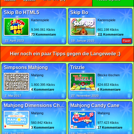
Skip Bo HTML5
Skip Bo
Kartenspiele
Kartenspiele
9.346.061 Klicks
661.198 Klicks
73 Kommentare
111 Kommentare
22. April 2023
19. Januar 2015
Flash
Hier noch ein paar Tipps gegen die Langeweile ;)
Simpsons Mahjong
Trizzle
Mahjong
Blöcke löschen
1.800.395 Klicks
824.653 Klicks
4 Kommentare
6 Kommentare
2. Mai 2017
27. November 2020
Mahjong Dimensions Christmas in July
Mahjong Candy Cane
Mahjong
Mahjong
560.842 Klicks
977.423 Klicks
3 Kommentare
17 Kommentare
24. Juni 2020
16. Januar 2020