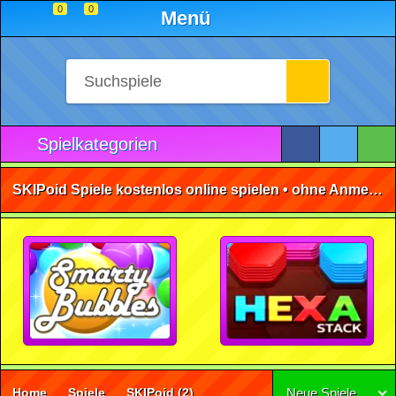
0
0
Menü
Spielkategorien
SKIPoid Spiele kostenlos online spielen • ohne Anmeldung 🕹️
Home
Spiele
SKIPoid
(2)
Neue Spiele