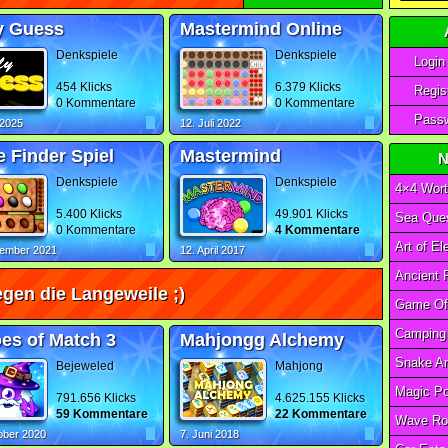
y Guess
Mastermind Online
Denkspiele
Denkspiele
Login
454 Klicks
6.379 Klicks
Regist
0 Kommentare
0 Kommentare
Passw
 2025
12. Juli 2022
 Finder Spiel
Mastermind
N
Denkspiele
Denkspiele
4×4 Wort
5.400 Klicks
49.901 Klicks
Sea Ques
0 Kommentare
4 Kommentare
vember 2021
12. April 2017
gen die Langeweile ;)
es of Match 3
Mahjongg Alchemy
Bejeweled
Mahjong
791.656 Klicks
4.625.155 Klicks
59 Kommentare
22 Kommentare
Wave Ro
ober 2020
7. Juni 2018