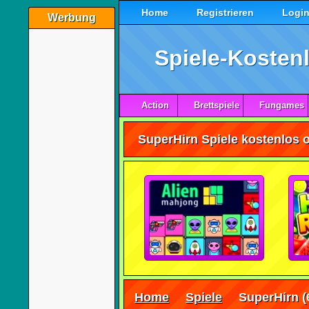
Home
Registrieren
Logi
Werbung
Spiele-Kostenl
Action
Brettspiele
Fungames
SuperHirn Spiele kostenlos o
Home
Spiele
SuperHirn
(