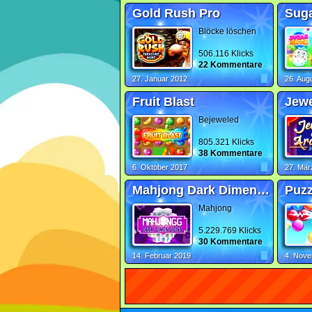
Gold Rush Pro
Suga
Blöcke löschen
506.116 Klicks
22 Kommentare
27. Januar 2012
26. Aug
Fruit Blast
Jewe
Bejeweled
805.321 Klicks
38 Kommentare
6. Oktober 2017
27. Mär
Mahjong Dark Dimensions
Puzz
Mahjong
5.229.769 Klicks
30 Kommentare
14. Februar 2019
4. Nov