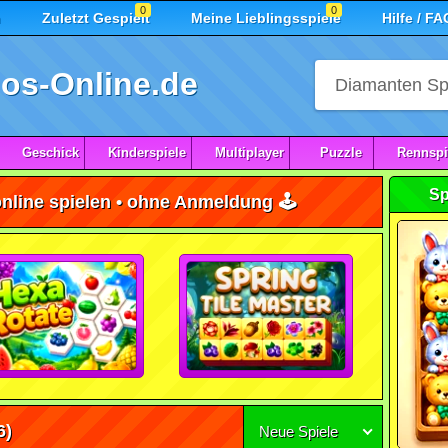
0
0
n
Zuletzt Gespielt
Meine Lieblingsspiele
Hilfe / FA
os-Online.de
Geschick
Kinderspiele
Multiplayer
Puzzle
Rennspi
Sp
nline spielen • ohne Anmeldung 🕹️
6)
Neue Spiele