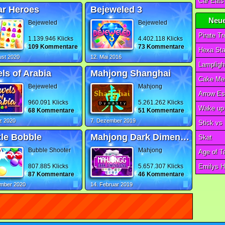
r Heroes
Bejeweled 3
Neue
Bejeweled
Bejeweled
Pirate T
1.139.946 Klicks
4.402.118 Klicks
109 Kommentare
73 Kommentare
Hexa St
ust 2020
12. Mai 2016
Lampligh
ls of Arabia
Mahjong Shanghai
Cake Me
Bejeweled
Mahjong
Arrow E
960.091 Klicks
5.261.262 Klicks
Wake up 
68 Kommentare
51 Kommentare
z 2020
7. Dezember 2019
Stick vs
le Bobble
Mahjong Dark Dimensions Triple Time
Skat
Bubble Shooter
Mahjong
Age of T
807.885 Klicks
5.657.307 Klicks
Emilys Ho
87 Kommentare
46 Kommentare
ember 2020
14. Februar 2019