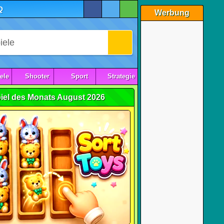
Q
Werbung
ele
Shooter
Sport
Strategie
iel des Monats August 2026