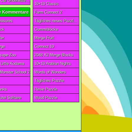
Car Eats Car Underwater Adventure FRVR
10×10 Classic
 Kommentare
Farm Connect 2
reasures
Tägliches neues Puzzlespiel
ack
Gummiblöcke
ter
Merge Fruit
rge
Connect 10
scape Zoo
2048 X2 Merge Blocks
Little Kodama
10×10 Arabian Nights
 Monster School 2
Words of Wonders
Tägliches Puzzle
anks
Reise Puzzle
tel Solitaire
Wood Puzzle