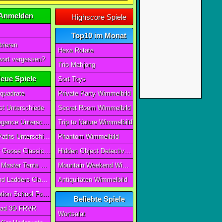
Anmelden
Highscore Spiele
Top10 im Monat
rieren
Hexa Rotate
ort vergessen?
Trio Mahjong
eue Spiele
Sort Toys
quadrate
Private Party Wimmelbild
t Unterschiede
Secret Room Wimmelbild
Art of Elegance Unterschiede
Trip to Nature Wimmelbild
Ancient Paths Unterschiede
Phantom Wimmelbild
Game Of Goose Classic Edition
Hidden Object Detective Story
Camping Master Tents & Trees
Mountain Weekend Wimmelbild
Snake And Ladders Classic
Antiquitäten Wimmelbild
Magic Potion School For Witch
Beliebte Spiele
ad 3D FRVR
Wortsalat