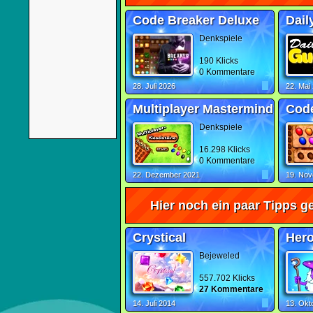
Code Breaker Deluxe
Dail
Denkspiele
190 Klicks
0 Kommentare
28. Juli 2026
22. Mai
Multiplayer Mastermind
Code
Denkspiele
16.298 Klicks
0 Kommentare
22. Dezember 2021
19. No
Hier noch ein paar Tipps ge
Crystical
Hero
Bejeweled
557.702 Klicks
27 Kommentare
14. Juli 2014
13. Okt