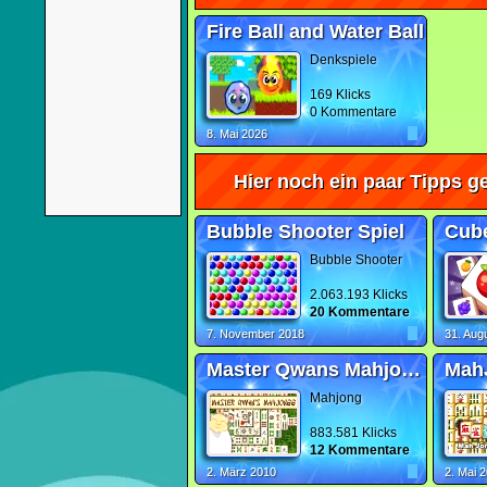
Fire Ball and Water Ball
Denkspiele
169 Klicks
0 Kommentare
8. Mai 2026
Hier noch ein paar Tipps ge
Bubble Shooter Spiel
Cub
Bubble Shooter
2.063.193 Klicks
20 Kommentare
7. November 2018
31. Aug
Master Qwans Mahjongg
Mah
Mahjong
883.581 Klicks
12 Kommentare
2. März 2010
2. Mai 