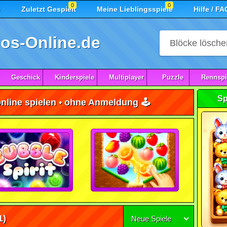
0
0
n
Zuletzt Gespielt
Meine Lieblingsspiele
Hilfe / FA
os-Online.de
Geschick
Kinderspiele
Multiplayer
Puzzle
Rennspi
Sp
online spielen • ohne Anmeldung 🕹️
1)
Neue Spiele