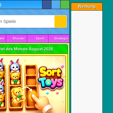
Q
Werbung
ele
Shooter
Sport
Strategie
iel des Monats August 2026