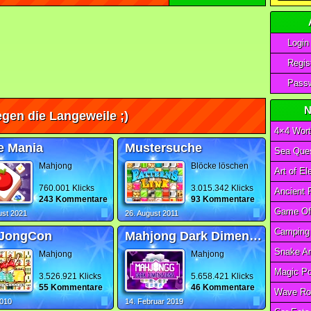
Login
Regist
Passw
N
gen die Langeweile ;)
4×4 Wort
e Mania
Mustersuche
Sea Ques
Mahjong
Blöcke löschen
760.001 Klicks
3.015.342 Klicks
243 Kommentare
93 Kommentare
ust 2021
26. August 2011
JongCon
Mahjong Dark Dimensions Triple Time
Mahjong
Mahjong
3.526.921 Klicks
5.658.421 Klicks
55 Kommentare
46 Kommentare
Wave Ro
2010
14. Februar 2019