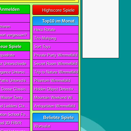
Anmelden
Highscore Spiele
Top10 im Monat
rieren
Hexa Rotate
ort vergessen?
Trio Mahjong
eue Spiele
Sort Toys
quadrate
Private Party Wimmelbild
t Unterschiede
Secret Room Wimmelbild
Art of Elegance Unterschiede
Trip to Nature Wimmelbild
Ancient Paths Unterschiede
Phantom Wimmelbild
Game Of Goose Classic Edition
Hidden Object Detective Story
Camping Master Tents & Trees
Mountain Weekend Wimmelbild
Snake And Ladders Classic
Antiquitäten Wimmelbild
Magic Potion School For Witch
Beliebte Spiele
ad 3D FRVR
Wortsalat