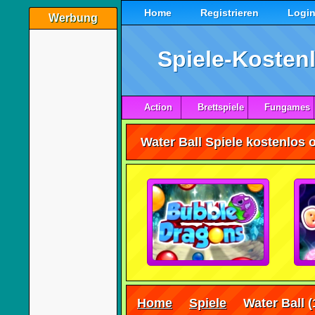
Home
Registrieren
Logi
Werbung
Spiele-Kostenl
Action
Brettspiele
Fungames
Water Ball Spiele kostenlos 
Home
Spiele
Water Ball
(