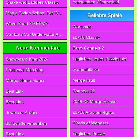
Antiquitäten Wimmelbild
Snake And Ladders Classic
Magic Potion School For Witch
Beliebte Spiele
Wave Road 3D FRVR
Wortsalat
Car Eats Car Underwater Adventure FRVR
10×10 Classic
Neue Kommentare
Farm Connect 2
Tägliches neues Puzzlespiel
Snowboard King 2024
Gummiblöcke
Fruitways Matching
Merge Fruit
Merge Home Mania
Connect 10
Best Link
2048 X2 Merge Blocks
Best Link
10×10 Arabian Nights
Jewels of Arabia
Words of Wonders
3D Schiffe versenken
Tägliches Puzzle
Best Link