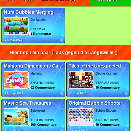
Num Bubbles Merging
Denkspiele
570 Klicks
1 Kommentar
24. Mai 2023
Hier noch ein paar Tipps gegen die Langeweile ;)
Mahjong Dimensions Candy
Tiles of the Unexpected
Mahjong
Blöcke löschen
3.431.469 Klicks
1.536.236 Klicks
62 Kommentare
39 Kommentare
22. Juni 2017
4. Juni 2010
Mystic Sea Treasures
Original Bubble Shooter
Bejeweled
Bubble Shooter
1.131.889 Klicks
3.402.820 Klicks
100 Kommentare
49 Kommentare
11. August 2017
18. Mai 2018