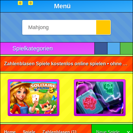
0
0
Menü
Spielkategorien
Zahlenblasen Spiele kostenlos online spielen • ohne Anmeldung 🕹️
Home
Spiele
Zahlenblasen
(1)
Neue Spiele