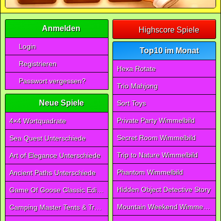
Anmelden
Highscore Spiele
Login
Top10 im Monat
Registrieren
Hexa Rotate
Passwort vergessen?
Trio Mahjong
Neue Spiele
Sort Toys
Private Party Wimmelbild
4×4 Wortquadrate
Secret Room Wimmelbild
Sea Quest Unterschiede
Trip to Nature Wimmelbild
Art of Elegance Unterschiede
Phantom Wimmelbild
Ancient Paths Unterschiede
Hidden Object Detective Story
Game Of Goose Classic Edition
Mountain Weekend Wimmelbild
Camping Master Tents & Trees