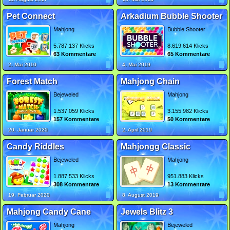
Pet Connect
Arkadium Bubble Shooter
Mahjong
Bubble Shooter
5.787.137 Klicks
8.619.614 Klicks
63 Kommentare
65 Kommentare
2. Mai 2010
4. Mai 2019
Forest Match
Mahjong Chain
Bejeweled
Mahjong
1.537.059 Klicks
3.155.982 Klicks
157 Kommentare
50 Kommentare
20. Januar 2020
2. April 2019
Candy Riddles
Mahjongg Classic
Bejeweled
Mahjong
1.887.533 Klicks
951.883 Klicks
308 Kommentare
13 Kommentare
19. Februar 2020
8. August 2019
Mahjong Candy Cane
Jewels Blitz 3
Mahjong
Bejeweled