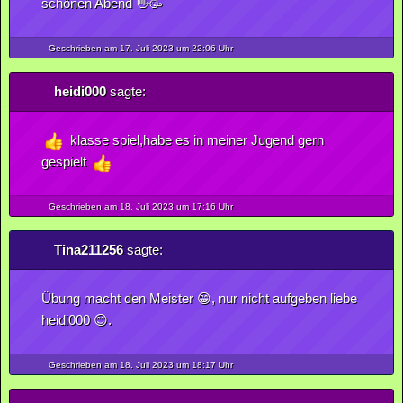
schönen Abend 👋🥳
Geschrieben am 17.
Juli
2023
um 22:06 Uhr
heidi000
sagte:
klasse spiel,habe es in meiner Jugend gern
gespielt
Geschrieben am 18.
Juli
2023
um 17:16 Uhr
Tina211256
sagte:
Übung macht den Meister 😁, nur nicht aufgeben liebe
heidi000 😊.
Geschrieben am 18.
Juli
2023
um 18:17 Uhr