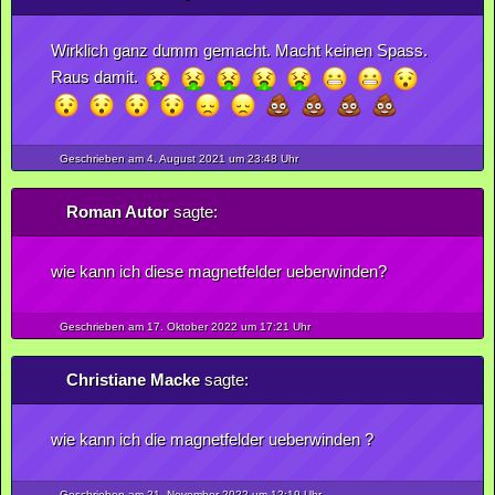
Wirklich ganz dumm gemacht. Macht keinen Spass.
Raus damit.
Geschrieben am 4.
August
2021
um 23:48 Uhr
Roman Autor
sagte:
wie kann ich diese magnetfelder ueberwinden?
Geschrieben am 17.
Oktober
2022
um 17:21 Uhr
Christiane Macke
sagte:
wie kann ich die magnetfelder ueberwinden ?
Geschrieben am 21.
November
2022
um 12:19 Uhr