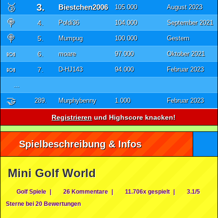
🥉
3.
Biestchen2006
105.000
August 2023
🍭
4.
Poldi36
104.000
September 2021
🍭
5.
Mumpug
100.000
Gestern
🍬
6.
moare
97.000
Oktober 2021
🍬
7.
D-HJ143
94.000
Februar 2023
...
🤝
289.
Murphybenny
1.000
Februar 2023
Registrieren
und Highscore knacken!
Spielbeschreibung & Infos
Mini Golf World
Golf Spiele
|
26 Kommentare
|
11.706x gespielt
|
3.1/5
Sterne bei 20 Bewertungen