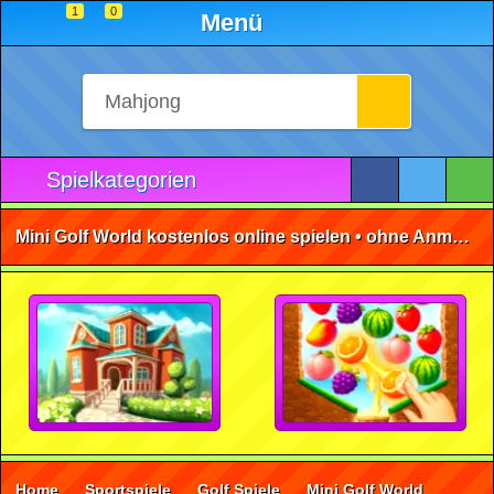
1
0
Menü
Spielkategorien
Mini Golf World kostenlos online spielen • ohne Anmeldung 🕹️
Home
Sportspiele
Golf Spiele
Mini Golf World