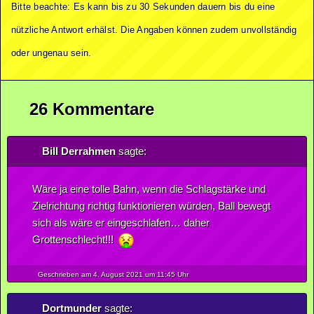
Bitte beachte: Es kann bis zu 30 Sekunden dauern bis du eine
nützliche Antwort erhälst. Die Angaben können zudem unvollständig
oder ungenau sein.
26 Kommentare
Bill Derrahmen
sagte:
Wäre ja eine tolle Bahn, wenn die Schlagstärke und
Zielrichtung richtig funktionieren würden, Ball bewegt
sich als wäre er eingeschlafen… daher
Grottenschlecht!!!
Geschrieben am 4.
August
2021
um 11:45 Uhr
Dortmunder
sagte: