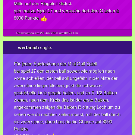
Mitte auf den Ringpfeil klickst.
geh mal zu Spiel 17 und versuche dort dein Glück mit
8000 Punkte
Geschrieben am 23.
Juli
2023
um 09:21 Uhr
werbinich
sagte:
Für jeden Spieler/innen der Mini Golf Spielt
bei spiel 17 den ersten ball soweit wie möglich nach
vorne schießen, der ball soll ungefähr in der Mitte der
zwei steine liegen bleiben, jetzt die schwarze
gestrichelte Linie gerade halten, und ca 5 .1/2 Balken
ziehen, nach dem Kreis das ist der erste Balken,
angekommen zeigen die Balken Richtung Loch um zu
sehen wie du nachher zielen musst, rollt der ball durch
die zwei steine, dann hast du die Chance auf 8000
Punkte