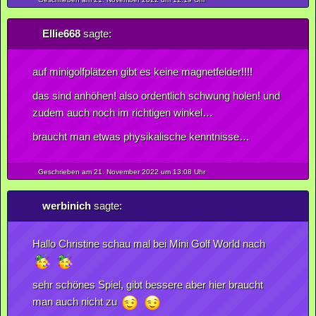
Ellie668
sagte:
auf minigolfplätzen gibt es keine magnetfelder!!!!
das sind anhöhen! also ordentlich schwung holen! und
zudem auch noch im richtigen winkel…
braucht man etwas physikalische kenntnisse…
Geschrieben am 21.
November
2022
um 13:08 Uhr
werbinich
sagte:
Hallo Christine schau mal bei Mini Golf World nach
sehr schönes Spiel, gibt bessere aber hier braucht
man auch nicht zu