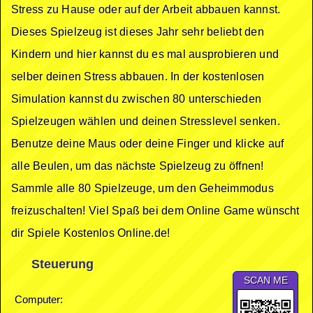
Stress zu Hause oder auf der Arbeit abbauen kannst.
Dieses Spielzeug ist dieses Jahr sehr beliebt den
Kindern und hier kannst du es mal ausprobieren und
selber deinen Stress abbauen. In der kostenlosen
Simulation kannst du zwischen 80 unterschieden
Spielzeugen wählen und deinen Stresslevel senken.
Benutze deine Maus oder deine Finger und klicke auf
alle Beulen, um das nächste Spielzeug zu öffnen!
Sammle alle 80 Spielzeuge, um den Geheimmodus
freizuschalten! Viel Spaß bei dem Online Game wünscht
dir Spiele Kostenlos Online.de!
Steuerung
SCAN ME
Computer: