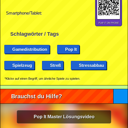
Smartphone/Tablet:
PLAY IT ON PHONE
Schlagwörter / Tags
Gamedistribution
Pop It
Spielzeug
Streß
Stressabbau
*Klicke auf einen Begriff, um ähnliche Spiele zu spielen.
Brauchst du Hilfe?
Pop It Master Lösungsvideo