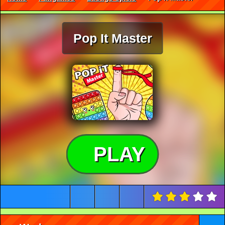
Pop It Master
PLAY