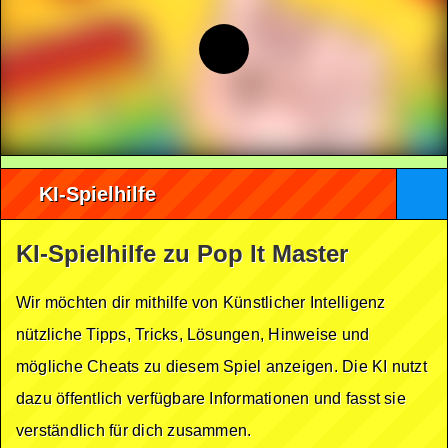
KI-Spielhilfe
KI-Spielhilfe zu Pop It Master
Wir möchten dir mithilfe von Künstlicher Intelligenz
nützliche Tipps, Tricks, Lösungen, Hinweise und
mögliche Cheats zu diesem Spiel anzeigen. Die KI nutzt
dazu öffentlich verfügbare Informationen und fasst sie
verständlich für dich zusammen.