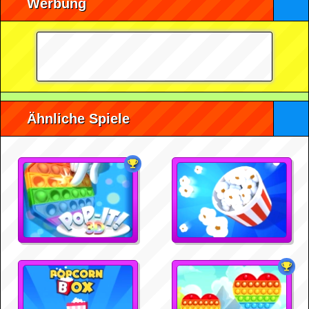
Werbung
Ähnliche Spiele