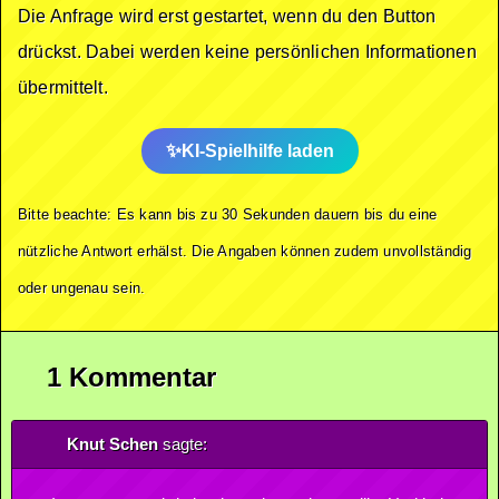
Die Anfrage wird erst gestartet, wenn du den Button
drückst. Dabei werden keine persönlichen Informationen
übermittelt.
KI-Spielhilfe laden
Bitte beachte: Es kann bis zu 30 Sekunden dauern bis du eine
nützliche Antwort erhälst. Die Angaben können zudem unvollständig
oder ungenau sein.
1 Kommentar
Knut Schen
sagte: