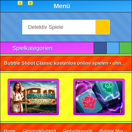
1
0
Menü
Spielkategorien
Bubble Shoot Classic kostenlos online spielen • ohne Anmeldung 🕹️
Home
Geschicklichkeit
Geduldsspiele
Bubble Shooter