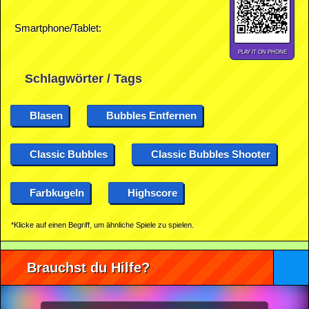
Smartphone/Tablet:
PLAY IT ON PHONE
Schlagwörter / Tags
Blasen
Bubbles Entfernen
Classic Bubbles
Classic Bubbles Shooter
Farbkugeln
Highscore
*Klicke auf einen Begriff, um ähnliche Spiele zu spielen.
Brauchst du Hilfe?