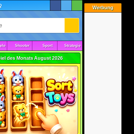
Q
Werbung
ele
Shooter
Sport
Strategie
iel des Monats August 2026