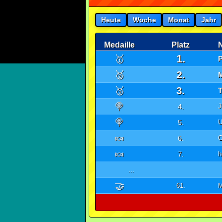
Heute
Woche
Monat
Jahr
Medaille
Platz
1.
🥇
2.
🥈
🥉
3.
🍭
4.
J
🍭
5.
U
🍬
6.
C
🍬
7.
h
...
🤝
61.
M