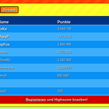
Gesamt
Name
Punkte
PeKe
3.544.740
MaryP
3.273.755
TipFox
1.660.495
ordan
1.572.070
Boot83
1.532.560
lementine
1.289.270
ersef
935.560
aui2
210
Registrieren
und Highscore knacken!