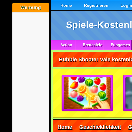
Home
Registrieren
Logi
Werbung
Spiele-Kostenl
Action
Brettspiele
Fungames
Bubble Shooter Vale kostenlo
Home
Geschicklichkeit
G