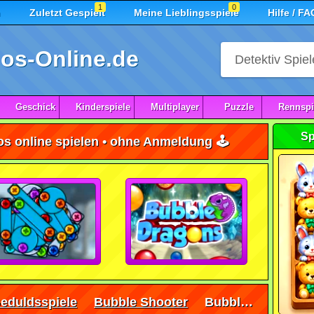
1
0
n
Zuletzt Gespielt
Meine Lieblingsspiele
Hilfe / FA
os-Online.de
Geschick
Kinderspiele
Multiplayer
Puzzle
Rennspi
Sp
s online spielen • ohne Anmeldung 🕹️
eduldsspiele
Bubble Shooter
Bubble Shooter Vale