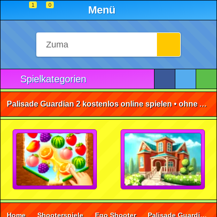
1
0
Menü
Spielkategorien
Palisade Guardian 2 kostenlos online spielen • ohne Anmeldung 🕹️
Home
Shooterspiele
Ego Shooter
Palisade Guardian 2