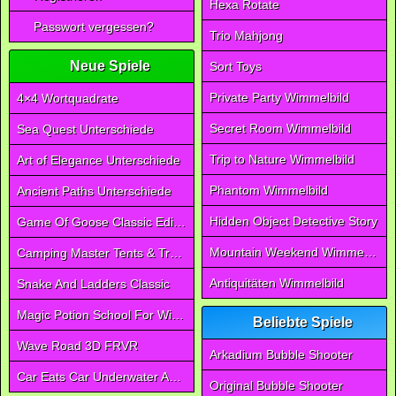
Hexa Rotate
Passwort vergessen?
Trio Mahjong
Neue Spiele
Sort Toys
Private Party Wimmelbild
4×4 Wortquadrate
Secret Room Wimmelbild
Sea Quest Unterschiede
Trip to Nature Wimmelbild
Art of Elegance Unterschiede
Phantom Wimmelbild
Ancient Paths Unterschiede
Hidden Object Detective Story
Game Of Goose Classic Edition
Mountain Weekend Wimmelbild
Camping Master Tents & Trees
Antiquitäten Wimmelbild
Snake And Ladders Classic
Magic Potion School For Witch
Beliebte Spiele
Wave Road 3D FRVR
Arkadium Bubble Shooter
Car Eats Car Underwater Adventure FRVR
Original Bubble Shooter