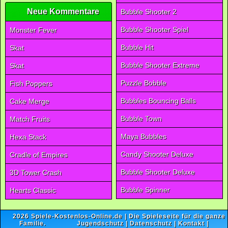
Neue Kommentare
Bubble Shooter 2
Bubble Shooter Spiel
Monster Fever
Bubble Hit
Skat
Bubble Shooter Extreme
Skat
Puzzle Bobble
Fish Poppers
Bubbles Bouncing Balls
Cake Merge
Bubble Town
Match Fruits
Maya Bubbles
Hexa Stack
Candy Shooter Deluxe
Cradle of Empires
Bubble Shooter Deluxe
3D Tower Crash
Bubble Spinner
Hearts Classic
2026
Spiele-Kostenlos-Online.de
| Die Spieleseite für die ganze
Familie.
Jugendschutz
|
Datenschutz
|
Kontakt
|