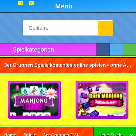
0
0
Menü
Spielkategorien
3er Gruppen Spiele kostenlos online spielen • ohne Anmeldung 🕹️
Home
Spiele
3er Gruppen
(13)
Neue Spiele