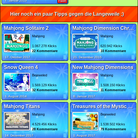
7. Januar 2015
Flash
Hier noch ein paar Tipps gegen die Langeweile ;)
Mahjong Solitaire 2
Mahjong Dimension Christmas
Mahjong
Mahjong
1.067.278 Klicks
620.942 Klicks
22 Kommentare
10 Kommentare
17. Oktober 2017
21. Dezember 2015
Snow Queen 4
New Mahjong Dimensions
Bejeweled
Mahjong
1.569.129 Klicks
1.508.150 Klicks
32 Kommentare
11 Kommentare
1. August 2014
6. Januar 2017
Mahjong Titans
Treasures of the Mystic Sea 2
Mahjong
Bejeweled
4.529.456 Klicks
1.538.502 Klicks
28 Kommentare
79 Kommentare
14. Dezember 2017
1. August 2017