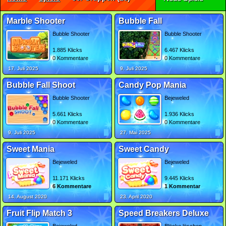
Marble Shooter
Bubble Fall
Bubble Shooter
Bubble Shooter
1.885 Klicks
6.467 Klicks
0 Kommentare
0 Kommentare
17. Juli 2025
9. Juli 2025
Bubble Fall Shoot
Candy Pop Mania
Bubble Shooter
Bejeweled
5.661 Klicks
1.936 Klicks
0 Kommentare
0 Kommentare
9. Juli 2025
27. Mai 2025
Sweet Mania
Sweet Candy
Bejeweled
Bejeweled
11.171 Klicks
9.445 Klicks
6 Kommentare
1 Kommentar
14. August 2020
23. April 2020
Fruit Flip Match 3
Speed Breakers Deluxe