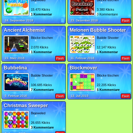
Bejeweled
Blöcke löschen
15.470 Klicks
3.380 Klicks
1 Kommentar
0 Kommentare
24. September 2018
23. Dezember 2016
Flash
Ancient Alchemist
Melonen Bubble Shooter
Blöcke löschen
Bubble Shooter
2.070 Klicks
12.147 Klicks
1 Kommentar
1 Kommentar
23. März 2016
11. Februar 2016
Flash
Flash
Bubbelina
Blockmover
Bubble Shooter
Blöcke löschen
106.685 Klicks
22.205 Klicks
7 Kommentare
5 Kommentare
5. Februar 2016
13. Juli 2015
Flash
Flash
Christmas Sweeper
Bejeweled
26.655 Klicks
3 Kommentare