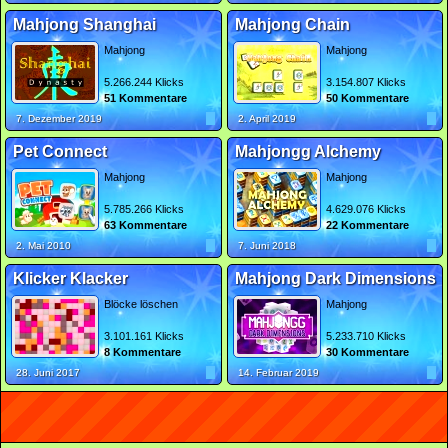
Mahjong Shanghai
Mahjong Chain
Mahjong
Mahjong
5.266.244 Klicks
3.154.807 Klicks
51 Kommentare
50 Kommentare
7. Dezember 2019
2. April 2019
Pet Connect
Mahjongg Alchemy
Mahjong
Mahjong
5.785.266 Klicks
4.629.076 Klicks
63 Kommentare
22 Kommentare
2. Mai 2010
7. Juni 2018
Klicker Klacker
Mahjong Dark Dimensions
Blöcke löschen
Mahjong
3.101.161 Klicks
5.233.710 Klicks
8 Kommentare
30 Kommentare
28. Juni 2017
14. Februar 2019