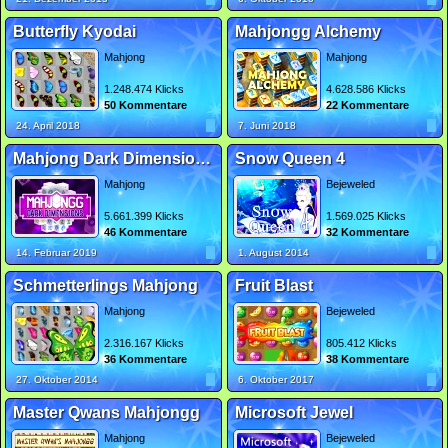
Butterfly Kyodai
Mahjongg Alchemy
Mahjong
Mahjong
1.248.474 Klicks
4.628.586 Klicks
50 Kommentare
22 Kommentare
24. April 2018
7. Juni 2018
Mahjong Dark Dimensions Triple Time
Snow Queen 4
Mahjong
Bejeweled
5.661.399 Klicks
1.569.025 Klicks
46 Kommentare
32 Kommentare
14. Februar 2019
1. August 2014
Schmetterlings Mahjong
Fruit Blast
Mahjong
Bejeweled
2.316.167 Klicks
805.412 Klicks
36 Kommentare
38 Kommentare
27. Oktober 2014
6. Oktober 2017
Master Qwans Mahjongg
Microsoft Jewel
Mahjong
Bejeweled