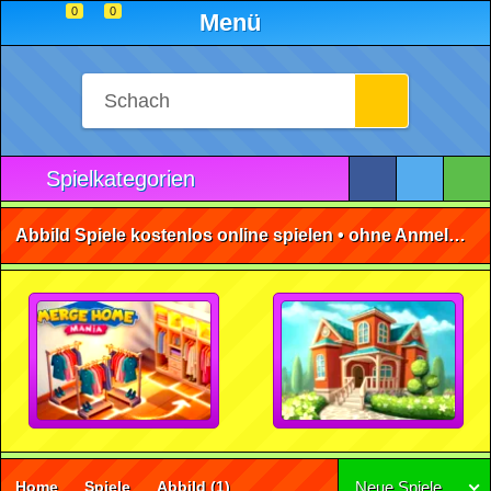
0
0
Menü
Spielkategorien
Abbild Spiele kostenlos online spielen • ohne Anmeldung 🕹️
Home
Spiele
Abbild
(1)
Neue Spiele