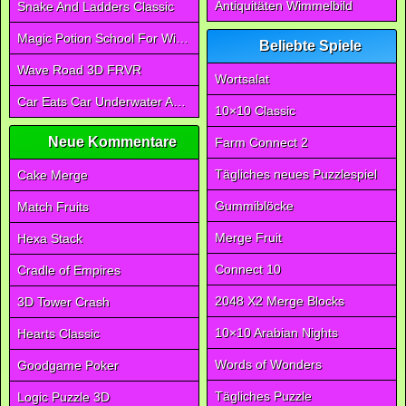
Antiquitäten Wimmelbild
Snake And Ladders Classic
Magic Potion School For Witch
Beliebte Spiele
Wave Road 3D FRVR
Wortsalat
Car Eats Car Underwater Adventure FRVR
10×10 Classic
Neue Kommentare
Farm Connect 2
Tägliches neues Puzzlespiel
Cake Merge
Gummiblöcke
Match Fruits
Merge Fruit
Hexa Stack
Connect 10
Cradle of Empires
2048 X2 Merge Blocks
3D Tower Crash
10×10 Arabian Nights
Hearts Classic
Words of Wonders
Goodgame Poker
Tägliches Puzzle
Logic Puzzle 3D