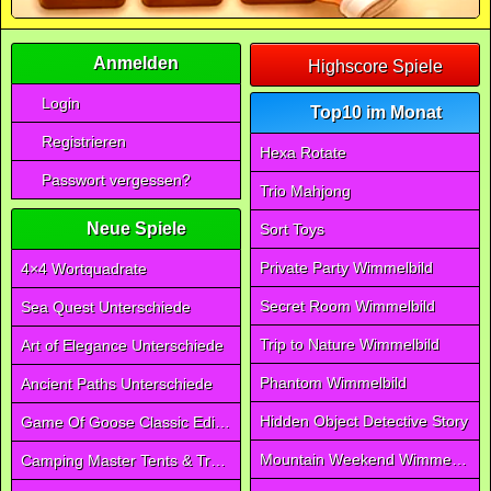
Anmelden
Highscore Spiele
Login
Top10 im Monat
Registrieren
Hexa Rotate
Passwort vergessen?
Trio Mahjong
Neue Spiele
Sort Toys
Private Party Wimmelbild
4×4 Wortquadrate
Secret Room Wimmelbild
Sea Quest Unterschiede
Trip to Nature Wimmelbild
Art of Elegance Unterschiede
Phantom Wimmelbild
Ancient Paths Unterschiede
Hidden Object Detective Story
Game Of Goose Classic Edition
Mountain Weekend Wimmelbild
Camping Master Tents & Trees