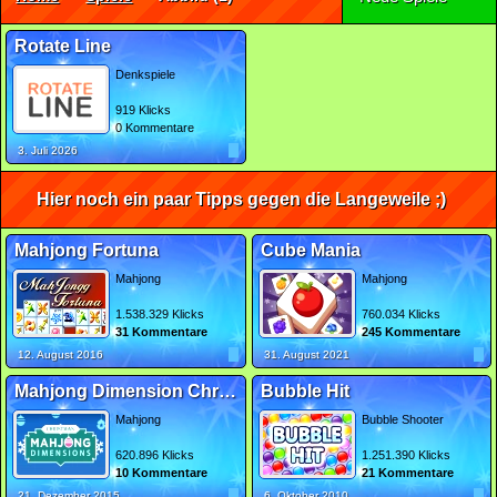
Rotate Line
Denkspiele
919 Klicks
0 Kommentare
3. Juli 2026
Hier noch ein paar Tipps gegen die Langeweile ;)
Mahjong Fortuna
Cube Mania
Mahjong
Mahjong
1.538.329 Klicks
760.034 Klicks
31 Kommentare
245 Kommentare
12. August 2016
31. August 2021
Mahjong Dimension Christmas
Bubble Hit
Mahjong
Bubble Shooter
620.896 Klicks
1.251.390 Klicks
10 Kommentare
21 Kommentare
21. Dezember 2015
6. Oktober 2010