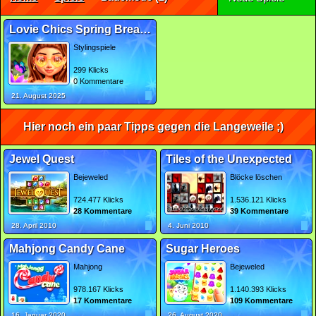
Lovie Chics Spring Break Fashion
Stylingspiele
299 Klicks
0 Kommentare
21. August 2025
Hier noch ein paar Tipps gegen die Langeweile ;)
Jewel Quest
Tiles of the Unexpected
Bejeweled
Blöcke löschen
724.477 Klicks
1.536.121 Klicks
28 Kommentare
39 Kommentare
28. April 2010
4. Juni 2010
Mahjong Candy Cane
Sugar Heroes
Mahjong
Bejeweled
978.167 Klicks
1.140.393 Klicks
17 Kommentare
109 Kommentare
16. Januar 2020
26. August 2020