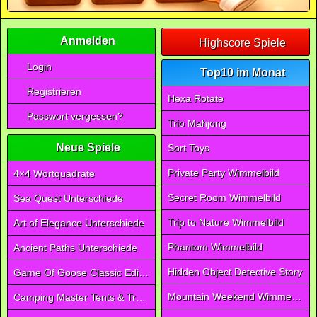
Anmelden
Highscore Spiele
Login
Top10 im Monat
Registrieren
Hexa Rotate
Passwort vergessen?
Trio Mahjong
Neue Spiele
Sort Toys
Private Party Wimmelbild
4×4 Wortquadrate
Secret Room Wimmelbild
Sea Quest Unterschiede
Trip to Nature Wimmelbild
Art of Elegance Unterschiede
Phantom Wimmelbild
Ancient Paths Unterschiede
Hidden Object Detective Story
Game Of Goose Classic Edition
Mountain Weekend Wimmelbild
Camping Master Tents & Trees