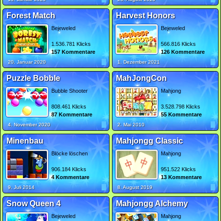
Forest Match
Harvest Honors
Bejeweled
Bejeweled
1.536.781 Klicks
566.816 Klicks
157 Kommentare
126 Kommentare
20. Januar 2020
1. Dezember 2021
Puzzle Bobble
MahJongCon
Bubble Shooter
Mahjong
808.461 Klicks
3.528.798 Klicks
87 Kommentare
55 Kommentare
4. November 2020
2. Mai 2010
Minenbau
Mahjongg Classic
Blöcke löschen
Mahjong
906.184 Klicks
951.522 Klicks
4 Kommentare
13 Kommentare
9. Juli 2014
8. August 2019
Snow Queen 4
Mahjongg Alchemy
Bejeweled
Mahjong