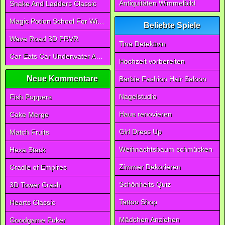
Antiquitäten Wimmelbild
Snake And Ladders Classic
Magic Potion School For Witch
Beliebte Spiele
Wave Road 3D FRVR
Tina Detektivin
Car Eats Car Underwater Adventure FRVR
Hochzeit vorbereiten
Neue Kommentare
Barbie Fashion Hair Saloon
Nagelstudio
Fish Poppers
Haus renovieren
Cake Merge
Girl Dress Up
Match Fruits
Weihnachtsbaum schmücken
Hexa Stack
Zimmer Dekorieren
Cradle of Empires
Schönheits Quiz
3D Tower Crash
Tattoo Shop
Hearts Classic
Mädchen Anziehen
Goodgame Poker