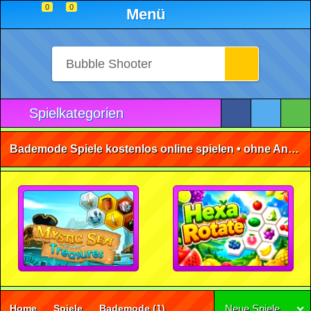
0
0
Menü
Spielkategorien
Bademode Spiele kostenlos online spielen • ohne Anmeldung 🕹️
Home
Spiele
Bademode
(1)
Neue Spiele