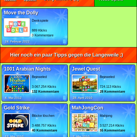
Move the Dolly
Denkspiele
889 Klicks
0 Kommentare
24. Februar 2022
Hier noch ein paar Tipps gegen die Langeweile ;)
1001 Arabian Nights
Jewel Quest
Bejeweled
Bejeweled
3.067.254 Klicks
724.113 Klicks
132 Kommentare
28 Kommentare
4. Mai 2012
28. April 2010
Gold Strike
MahJongCon
Blöcke löschen
Mahjong
3.488.757 Klicks
3.527.214 Klicks
40 Kommentare
55 Kommentare
13. Mai 2010
2. Mai 2010