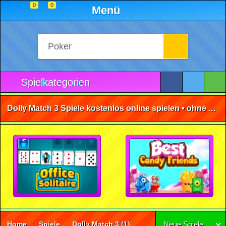
0
0
Menü
Spielkategorien
Dolly Match 3 Spiele kostenlos online spielen • ohne Anmeldung 🕹️
Home
Spiele
Dolly Match 3
(1)
Neue Spiele