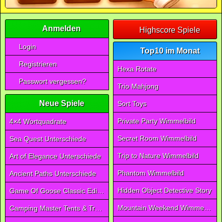
Anmelden
Highscore Spiele
Login
Top10 im Monat
Registrieren
Hexa Rotate
Passwort vergessen?
Trio Mahjong
Neue Spiele
Sort Toys
Private Party Wimmelbild
4×4 Wortquadrate
Secret Room Wimmelbild
Sea Quest Unterschiede
Trip to Nature Wimmelbild
Art of Elegance Unterschiede
Phantom Wimmelbild
Ancient Paths Unterschiede
Hidden Object Detective Story
Game Of Goose Classic Edition
Mountain Weekend Wimmelbild
Camping Master Tents & Trees