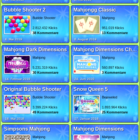
Bubble Shooter 2
Mahjongg Classic
Bubble Shooter
Mahjong
2.812.432 Klicks
951.019 Klicks
38 Kommentare
13 Kommentare
4. Mai 2019
8. August 2019
Mahjong Dark Dimensions
Mahjong Dimensions Christmas in July
Mahjong
Mahjong
5.231.319 Klicks
560.897 Klicks
30 Kommentare
3 Kommentare
14. Februar 2019
24. Juni 2020
Original Bubble Shooter
Snow Queen 5
Bubble Shooter
Bejeweled
3.399.224 Klicks
1.893.964 Klicks
49 Kommentare
25 Kommentare
18. Mai 2018
17. Januar 2018
Simpsons Mahjong
Mahjong Dimensions
Mahjong
Mahjong