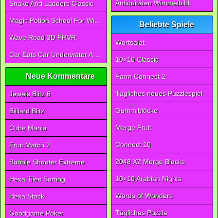
Antiquitäten Wimmelbild
Snake And Ladders Classic
Magic Potion School For Witch
Beliebte Spiele
Wave Road 3D FRVR
Wortsalat
Car Eats Car Underwater Adventure FRVR
10×10 Classic
Neue Kommentare
Farm Connect 2
Tägliches neues Puzzlespiel
Jewels Blitz 6
Gummiblöcke
Billiard Blitz
Merge Fruit
Cube Mania
Connect 10
Fruit Match 2
2048 X2 Merge Blocks
Bubble Shooter Extreme
10×10 Arabian Nights
Hexa Tiles Sorting
Words of Wonders
Hexa Stack
Tägliches Puzzle
Goodgame Poker