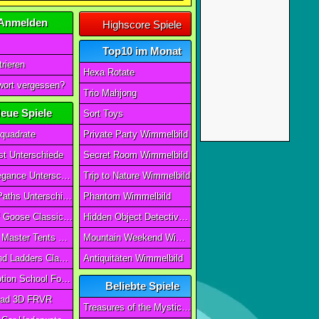
Anmelden
Highscore Spiele
Top10 im Monat
rieren
Hexa Rotate
ort vergessen?
Trio Mahjong
eue Spiele
Sort Toys
quadrate
Private Party Wimmelbild
t Unterschiede
Secret Room Wimmelbild
Art of Elegance Unterschiede
Trip to Nature Wimmelbild
Ancient Paths Unterschiede
Phantom Wimmelbild
Game Of Goose Classic Edition
Hidden Object Detective Story
Camping Master Tents & Trees
Mountain Weekend Wimmelbild
Snake And Ladders Classic
Antiquitäten Wimmelbild
Magic Potion School For Witch
Beliebte Spiele
ad 3D FRVR
Treasures of the Mystic Sea