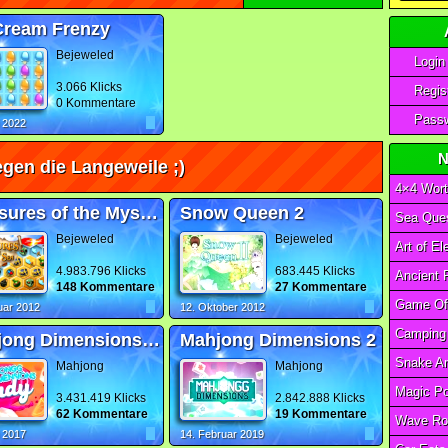
Cream Frenzy
Bejeweled
Login
3.066 Klicks
Regist
0 Kommentare
Passw
i 2022
N
gen die Langeweile ;)
4×4 Wort
Treasures of the Mystic Sea
Snow Queen 2
Sea Ques
Bejeweled
Bejeweled
4.983.796 Klicks
683.445 Klicks
148 Kommentare
27 Kommentare
uar 2012
12. Oktober 2012
Mahjong Dimensions Candy
Mahjong Dimensions 2
Mahjong
Mahjong
3.431.419 Klicks
2.842.888 Klicks
62 Kommentare
19 Kommentare
Wave Ro
i 2017
14. Februar 2019