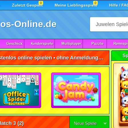
0
0
n
Zuletzt Gespielt
Meine Lieblingsspiele
Hilfe / FA
os-Online.de
Geschick
Kinderspiele
Multiplayer
Puzzle
Rennspi
Sp
Ice Cream Match 3 Spiele kostenlos online spielen • ohne Anmeldung 🕹️
Match 3
(2)
Neue Spiele