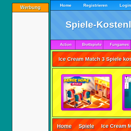
Home
Registrieren
Logi
Werbung
Spiele-Kostenl
Action
Brettspiele
Fungames
Home
Spiele
Ice Cream 