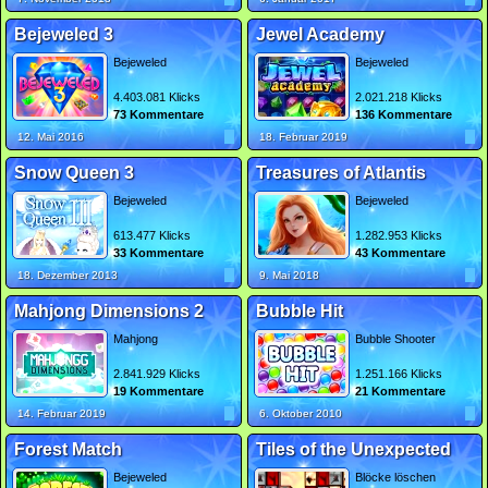
Bejeweled 3
Jewel Academy
Bejeweled
Bejeweled
4.403.081 Klicks
2.021.218 Klicks
73 Kommentare
136 Kommentare
12. Mai 2016
18. Februar 2019
Snow Queen 3
Treasures of Atlantis
Bejeweled
Bejeweled
613.477 Klicks
1.282.953 Klicks
33 Kommentare
43 Kommentare
18. Dezember 2013
9. Mai 2018
Mahjong Dimensions 2
Bubble Hit
Mahjong
Bubble Shooter
2.841.929 Klicks
1.251.166 Klicks
19 Kommentare
21 Kommentare
14. Februar 2019
6. Oktober 2010
Forest Match
Tiles of the Unexpected
Bejeweled
Blöcke löschen