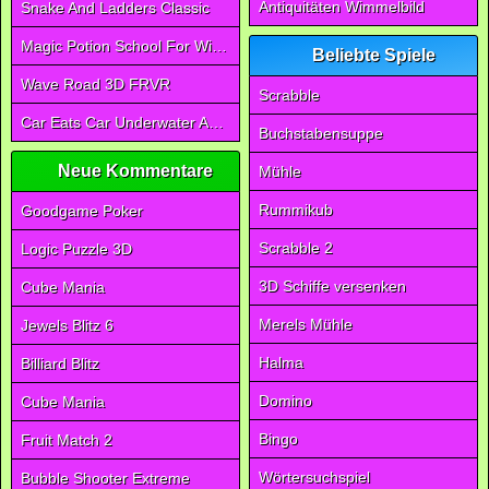
Antiquitäten Wimmelbild
Snake And Ladders Classic
Magic Potion School For Witch
Beliebte Spiele
Wave Road 3D FRVR
Scrabble
Car Eats Car Underwater Adventure FRVR
Buchstabensuppe
Neue Kommentare
Mühle
Rummikub
Goodgame Poker
Scrabble 2
Logic Puzzle 3D
3D Schiffe versenken
Cube Mania
Merels Mühle
Jewels Blitz 6
Halma
Billiard Blitz
Domino
Cube Mania
Bingo
Fruit Match 2
Wörtersuchspiel
Bubble Shooter Extreme