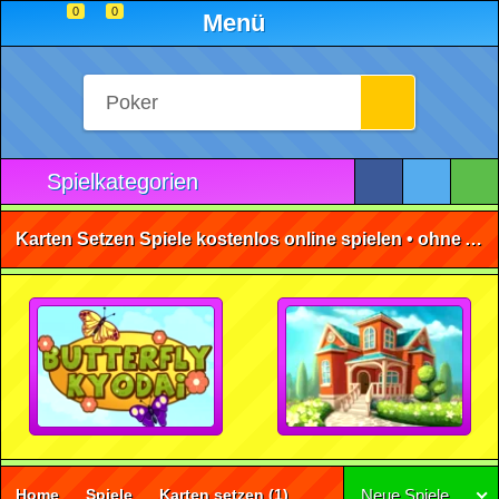
0
0
Menü
Spielkategorien
Karten Setzen Spiele kostenlos online spielen • ohne Anmeldung 🕹️
Home
Spiele
Karten setzen
(1)
Neue Spiele