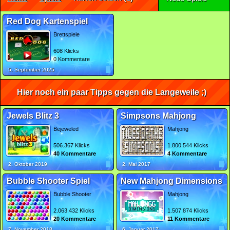
Red Dog Kartenspiel
Brettspiele
608 Klicks
0 Kommentare
5. September 2025
Hier noch ein paar Tipps gegen die Langeweile ;)
Jewels Blitz 3
Simpsons Mahjong
Bejeweled
Mahjong
506.367 Klicks
1.800.544 Klicks
40 Kommentare
4 Kommentare
2. Oktober 2019
2. Mai 2017
Bubble Shooter Spiel
New Mahjong Dimensions
Bubble Shooter
Mahjong
2.063.432 Klicks
1.507.874 Klicks
20 Kommentare
11 Kommentare
7. November 2018
6. Januar 2017