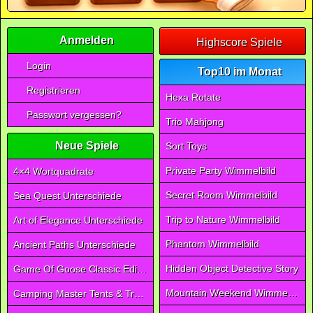
Anmelden
Highscore Spiele
Login
Top10 im Monat
Registrieren
Hexa Rotate
Passwort vergessen?
Trio Mahjong
Neue Spiele
Sort Toys
Private Party Wimmelbild
4×4 Wortquadrate
Secret Room Wimmelbild
Sea Quest Unterschiede
Trip to Nature Wimmelbild
Art of Elegance Unterschiede
Phantom Wimmelbild
Ancient Paths Unterschiede
Hidden Object Detective Story
Game Of Goose Classic Edition
Mountain Weekend Wimmelbild
Camping Master Tents & Trees