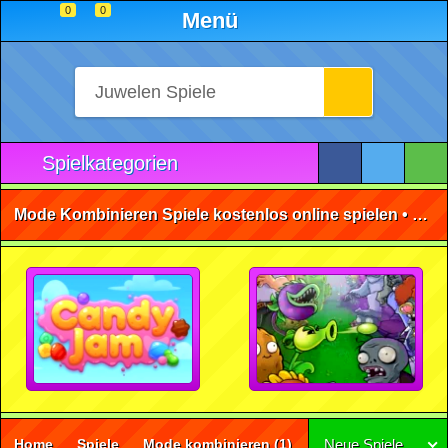
0
0
Menü
Spielkategorien
Mode Kombinieren Spiele kostenlos online spielen • ohne Anmeldung 🕹️
Home
Spiele
Mode kombinieren
(1)
Neue Spiele