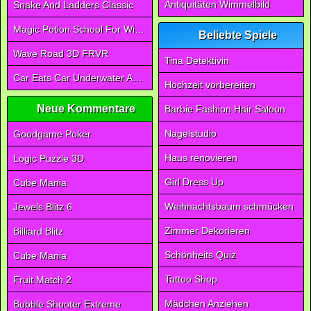
Antiquitäten Wimmelbild
Snake And Ladders Classic
Magic Potion School For Witch
Beliebte Spiele
Wave Road 3D FRVR
Tina Detektivin
Car Eats Car Underwater Adventure FRVR
Hochzeit vorbereiten
Neue Kommentare
Barbie Fashion Hair Saloon
Nagelstudio
Goodgame Poker
Haus renovieren
Logic Puzzle 3D
Girl Dress Up
Cube Mania
Weihnachtsbaum schmücken
Jewels Blitz 6
Zimmer Dekorieren
Billiard Blitz
Schönheits Quiz
Cube Mania
Tattoo Shop
Fruit Match 2
Mädchen Anziehen
Bubble Shooter Extreme