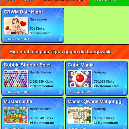
GRWM Date Night
Stylingspiele
501 Klicks
0 Kommentare
5. Dezember 2024
Hier noch ein paar Tipps gegen die Langeweile ;)
Bubble Shooter Spiel
Cube Mania
Bubble Shooter
Mahjong
2.063.589 Klicks
760.025 Klicks
20 Kommentare
245 Kommentare
7. November 2018
31. August 2021
Mustersuche
Master Qwans Mahjongg
Blöcke löschen
Mahjong
3.015.640 Klicks
883.682 Klicks
93 Kommentare
12 Kommentare
26. August 2011
2. März 2010