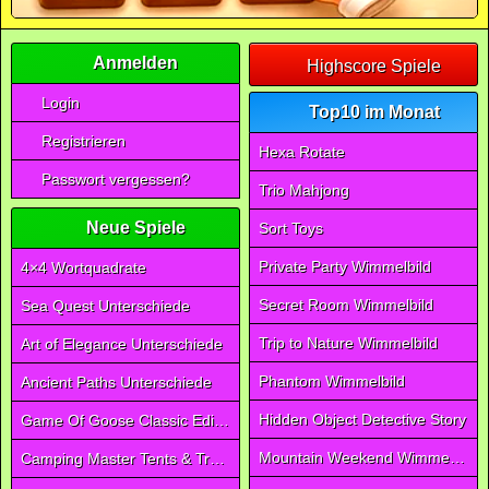
Anmelden
Highscore Spiele
Login
Top10 im Monat
Registrieren
Hexa Rotate
Passwort vergessen?
Trio Mahjong
Neue Spiele
Sort Toys
Private Party Wimmelbild
4×4 Wortquadrate
Secret Room Wimmelbild
Sea Quest Unterschiede
Trip to Nature Wimmelbild
Art of Elegance Unterschiede
Phantom Wimmelbild
Ancient Paths Unterschiede
Hidden Object Detective Story
Game Of Goose Classic Edition
Mountain Weekend Wimmelbild
Camping Master Tents & Trees