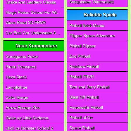
Antiquitäten Wimmelbild
Snake And Ladders Classic
Magic Potion School For Witch
Beliebte Spiele
Wave Road 3D FRVR
Pinball Brick Mania
Car Eats Car Underwater Adventure FRVR
Flipper Space Adventure
Neue Kommentare
Pinball Flipper
Zoo Pinball
Goodgame Poker
Rainbow Pinball
Pirate Treasures
Pinball FRVR
Hexa Stack
Tom and Jerry Pinball
Lamplighter
Blast Off Pinball
Cake Merge
Feuerwehr Pinball
Arrow Escape Zoo
Pinball of Oz
Wake up Little Kodama
Space Pinball
Stick vs Monster School 2