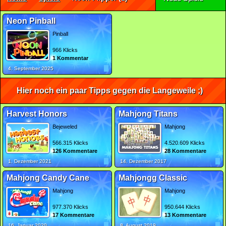
Neon Pinball
Pinball
966 Klicks
1 Kommentar
4. September 2025
Hier noch ein paar Tipps gegen die Langeweile ;)
Harvest Honors
Mahjong Titans
Bejeweled
Mahjong
566.315 Klicks
4.520.609 Klicks
126 Kommentare
28 Kommentare
1. Dezember 2021
14. Dezember 2017
Mahjong Candy Cane
Mahjongg Classic
Mahjong
Mahjong
977.370 Klicks
950.644 Klicks
17 Kommentare
13 Kommentare
16. Januar 2020
8. August 2019