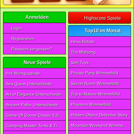
Anmelden
Highscore Spiele
Login
Top10 im Monat
Registrieren
Hexa Rotate
Passwort vergessen?
Trio Mahjong
Neue Spiele
Sort Toys
Private Party Wimmelbild
4×4 Wortquadrate
Secret Room Wimmelbild
Sea Quest Unterschiede
Trip to Nature Wimmelbild
Art of Elegance Unterschiede
Phantom Wimmelbild
Ancient Paths Unterschiede
Hidden Object Detective Story
Game Of Goose Classic Edition
Mountain Weekend Wimmelbild
Camping Master Tents & Trees