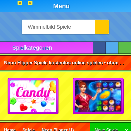
0
0
Menü
Spielkategorien
Neon Flipper Spiele kostenlos online spielen • ohne Anmeldung 🕹️
Home
Spiele
Neon Flipper
(1)
Neue Spiele