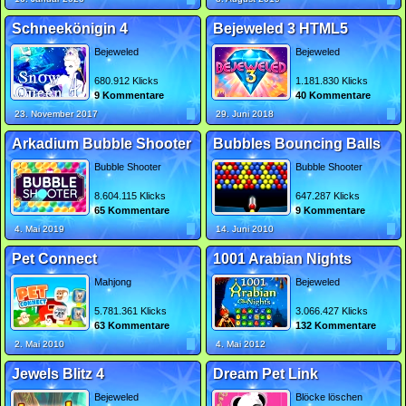
Schneekönigin 4
Bejeweled 3 HTML5
Bejeweled
Bejeweled
680.912 Klicks
1.181.830 Klicks
9 Kommentare
40 Kommentare
23. November 2017
29. Juni 2018
Arkadium Bubble Shooter
Bubbles Bouncing Balls
Bubble Shooter
Bubble Shooter
8.604.115 Klicks
647.287 Klicks
65 Kommentare
9 Kommentare
4. Mai 2019
14. Juni 2010
Pet Connect
1001 Arabian Nights
Mahjong
Bejeweled
5.781.361 Klicks
3.066.427 Klicks
63 Kommentare
132 Kommentare
2. Mai 2010
4. Mai 2012
Jewels Blitz 4
Dream Pet Link
Bejeweled
Blöcke löschen