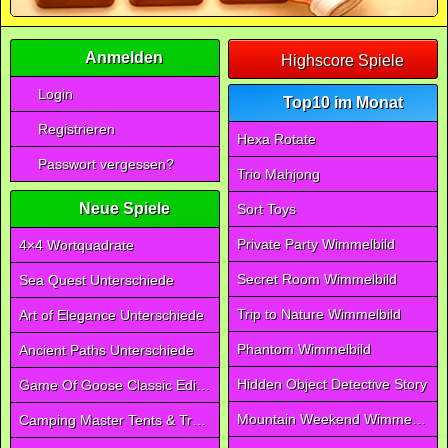
Anmelden
Highscore Spiele
Login
Top10 im Monat
Registrieren
Hexa Rotate
Passwort vergessen?
Trio Mahjong
Neue Spiele
Sort Toys
Private Party Wimmelbild
4×4 Wortquadrate
Secret Room Wimmelbild
Sea Quest Unterschiede
Trip to Nature Wimmelbild
Art of Elegance Unterschiede
Phantom Wimmelbild
Ancient Paths Unterschiede
Hidden Object Detective Story
Game Of Goose Classic Edition
Mountain Weekend Wimmelbild
Camping Master Tents & Trees