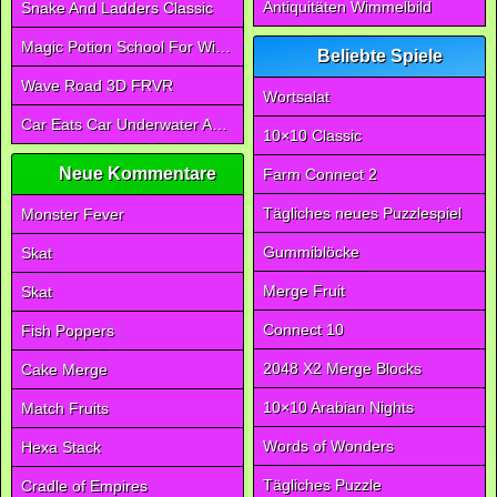
Antiquitäten Wimmelbild
Snake And Ladders Classic
Magic Potion School For Witch
Beliebte Spiele
Wave Road 3D FRVR
Wortsalat
Car Eats Car Underwater Adventure FRVR
10×10 Classic
Neue Kommentare
Farm Connect 2
Tägliches neues Puzzlespiel
Monster Fever
Gummiblöcke
Skat
Merge Fruit
Skat
Connect 10
Fish Poppers
2048 X2 Merge Blocks
Cake Merge
10×10 Arabian Nights
Match Fruits
Words of Wonders
Hexa Stack
Tägliches Puzzle
Cradle of Empires