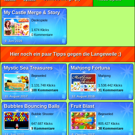
My Castle Merge & Story
Denkspiele
1.674 Klicks
0 Kommentare
9. Juni 2026
Hier noch ein paar Tipps gegen die Langeweile ;)
Mystic Sea Treasures
Mahjong Fortuna
Bejeweled
Mahjong
1.131.748 Klicks
1.538.442 Klicks
100 Kommentare
31 Kommentare
11. August 2017
12. August 2016
Bubbles Bouncing Balls
Fruit Blast
Bubble Shooter
Bejeweled
647.687 Klicks
805.427 Klicks
9 Kommentare
38 Kommentare
14. Juni 2010
6. Oktober 2017