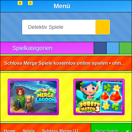
0
0
Menü
Spielkategorien
Schloss Merge Spiele kostenlos online spielen • ohne Anmeldung 🕹️
Home
Spiele
Schloss Merge
(1)
Neue Spiele