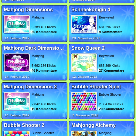
Mahjong Dimensions
Schneekönigin 4
Mahjong
Bejeweled
5.389.491 Klicks
681.296 Klicks
30 Kommentare
9 Kommentare
14. Februar 2019
23. November 2017
Mahjong Dark Dimensions Triple Time
Snow Queen 2
Mahjong
Bejeweled
5.662.136 Klicks
683.369 Klicks
46 Kommentare
27 Kommentare
14. Februar 2019
12. Oktober 2012
Mahjong Dimensions 2
Bubble Shooter Spiel
Mahjong
Bubble Shooter
2.842.450 Klicks
2.064.040 Klicks
19 Kommentare
20 Kommentare
14. Februar 2019
7. November 2018
Bubble Shooter 2
Mahjongg Alchemy
Bubble Shooter
Mahjong