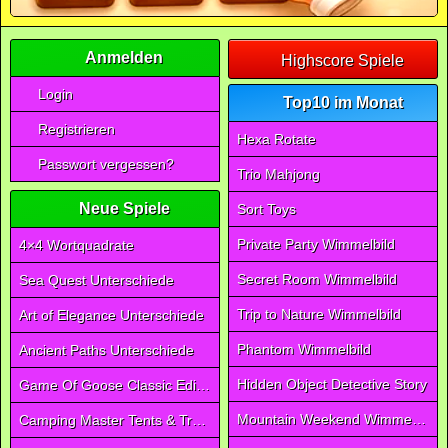
Anmelden
Highscore Spiele
Login
Top10 im Monat
Registrieren
Hexa Rotate
Passwort vergessen?
Trio Mahjong
Neue Spiele
Sort Toys
Private Party Wimmelbild
4×4 Wortquadrate
Secret Room Wimmelbild
Sea Quest Unterschiede
Trip to Nature Wimmelbild
Art of Elegance Unterschiede
Phantom Wimmelbild
Ancient Paths Unterschiede
Hidden Object Detective Story
Game Of Goose Classic Edition
Mountain Weekend Wimmelbild
Camping Master Tents & Trees