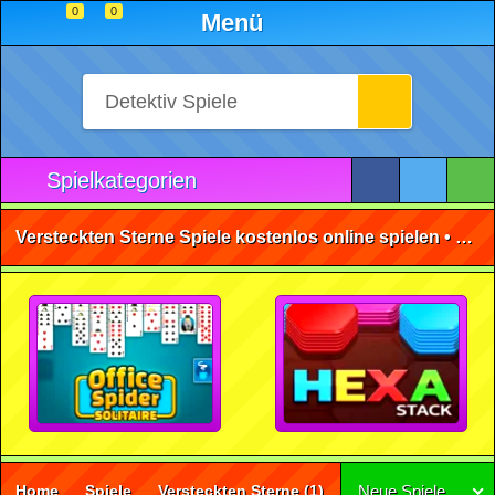
0
0
Menü
Spielkategorien
Versteckten Sterne Spiele kostenlos online spielen • ohne Anmeldung 🕹️
Home
Spiele
Versteckten Sterne
(1)
Neue Spiele