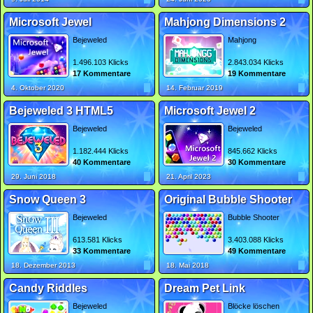
Microsoft Jewel
Mahjong Dimensions 2
Bejeweled
Mahjong
1.496.103 Klicks
2.843.034 Klicks
17 Kommentare
19 Kommentare
4. Oktober 2020
14. Februar 2019
Bejeweled 3 HTML5
Microsoft Jewel 2
Bejeweled
Bejeweled
1.182.444 Klicks
845.662 Klicks
40 Kommentare
30 Kommentare
29. Juni 2018
21. April 2023
Snow Queen 3
Original Bubble Shooter
Bejeweled
Bubble Shooter
613.581 Klicks
3.403.088 Klicks
33 Kommentare
49 Kommentare
18. Dezember 2013
18. Mai 2018
Candy Riddles
Dream Pet Link
Bejeweled
Blöcke löschen