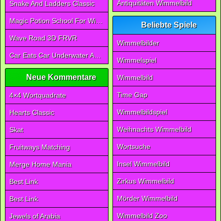
Antiquitäten Wimmelbild
Snake And Ladders Classic
Magic Potion School For Witch
Beliebte Spiele
Wave Road 3D FRVR
Wimmelbilder
Car Eats Car Underwater Adventure FRVR
Wimmelspiel
Neue Kommentare
Wimmelbild
Time Gap
4×4 Wortquadrate
Wimmelbildspiel
Hearts Classic
Weihnachts Wimmelbild
Skat
Wortsuche
Fruitways Matching
Insel Wimmelbild
Merge Home Mania
Zirkus Wimmelbild
Best Link
Mörder Wimmelbild
Best Link
Wimmelbild Zoo
Jewels of Arabia