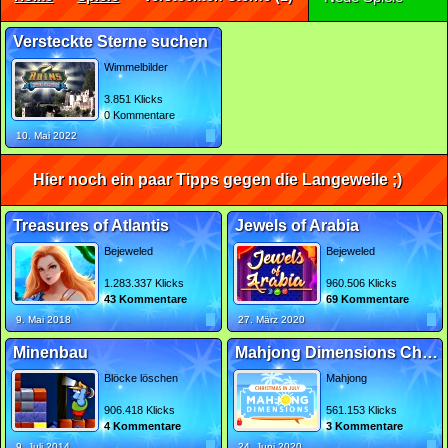
Versteckte Sterne suchen
Wimmelbilder
3.851 Klicks
0 Kommentare
10. Mai 2022
Hier noch ein paar Tipps gegen die Langeweile ;)
Treasures of Atlantis
Jewels of Arabia
Bejeweled
Bejeweled
1.283.337 Klicks
960.506 Klicks
43 Kommentare
69 Kommentare
9. Mai 2018
27. März 2020
Minenbau
Mahjong Dimensions Christmas in July
Blöcke löschen
Mahjong
906.418 Klicks
561.153 Klicks
4 Kommentare
3 Kommentare
9. Juli 2014
24. Juni 2020