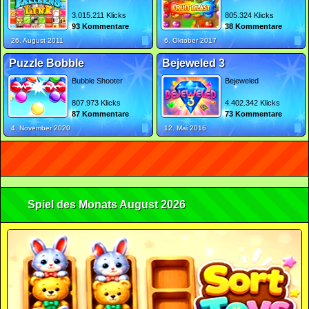
3.015.211 Klicks
805.324 Klicks
93 Kommentare
38 Kommentare
26. August 2011
6. Oktober 2017
Puzzle Bobble
Bejeweled 3
Bubble Shooter
Bejeweled
807.973 Klicks
4.402.342 Klicks
87 Kommentare
73 Kommentare
4. November 2020
12. Mai 2016
Spiel des Monats August 2026