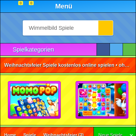
0
0
Menü
Spielkategorien
Weihnachtsfeier Spiele kostenlos online spielen • ohne Anmeldung 🕹️
Home
Spiele
Weihnachtsfeier
(3)
Neue Spiele