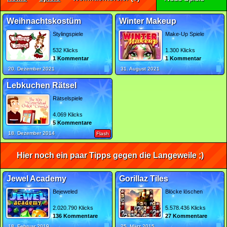
Weihnachtskostüm
Winter Makeup
Stylingspiele
Make-Up Spiele
532 Klicks
1.300 Klicks
1 Kommentar
1 Kommentar
20. Dezember 2021
31. August 2021
Lebkuchen Rätsel
Rätselspiele
4.069 Klicks
5 Kommentare
18. Dezember 2014
Flash
Hier noch ein paar Tipps gegen die Langeweile ;)
Jewel Academy
Gorillaz Tiles
Bejeweled
Blöcke löschen
2.020.790 Klicks
5.578.436 Klicks
136 Kommentare
27 Kommentare
18. Februar 2019
25. März 2015