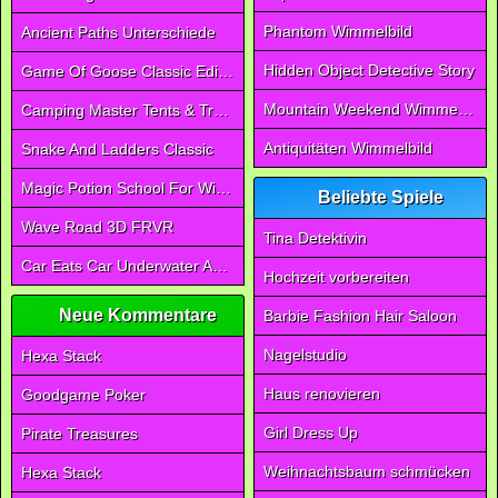
Phantom Wimmelbild
Ancient Paths Unterschiede
Hidden Object Detective Story
Game Of Goose Classic Edition
Mountain Weekend Wimmelbild
Camping Master Tents & Trees
Antiquitäten Wimmelbild
Snake And Ladders Classic
Magic Potion School For Witch
Beliebte Spiele
Wave Road 3D FRVR
Tina Detektivin
Car Eats Car Underwater Adventure FRVR
Hochzeit vorbereiten
Neue Kommentare
Barbie Fashion Hair Saloon
Nagelstudio
Hexa Stack
Haus renovieren
Goodgame Poker
Girl Dress Up
Pirate Treasures
Weihnachtsbaum schmücken
Hexa Stack