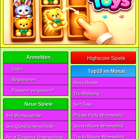
Anmelden
Highscore Spiele
Login
Top10 im Monat
Registrieren
Hexa Rotate
Passwort vergessen?
Trio Mahjong
Neue Spiele
Sort Toys
Private Party Wimmelbild
4×4 Wortquadrate
Secret Room Wimmelbild
Sea Quest Unterschiede
Trip to Nature Wimmelbild
Art of Elegance Unterschiede