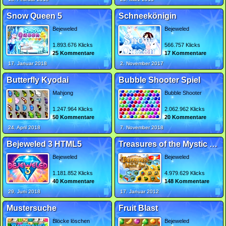
Snow Queen 5
Schneekönigin
Bejeweled
Bejeweled
1.893.676 Klicks
566.757 Klicks
25 Kommentare
17 Kommentare
17. Januar 2018
2. November 2017
Butterfly Kyodai
Bubble Shooter Spiel
Mahjong
Bubble Shooter
1.247.964 Klicks
2.062.962 Klicks
50 Kommentare
20 Kommentare
24. April 2018
7. November 2018
Bejeweled 3 HTML5
Treasures of the Mystic Sea
Bejeweled
Bejeweled
1.181.852 Klicks
4.979.629 Klicks
40 Kommentare
148 Kommentare
29. Juni 2018
17. Januar 2012
Mustersuche
Fruit Blast
Blöcke löschen
Bejeweled