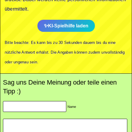
übermittelt.
KI-Spielhilfe laden
Bitte beachte: Es kann bis zu 30 Sekunden dauern bis du eine
nützliche Antwort erhälst. Die Angaben können zudem unvollständig
oder ungenau sein.
Sag uns Deine Meinung oder teile einen
Tipp :)
Name