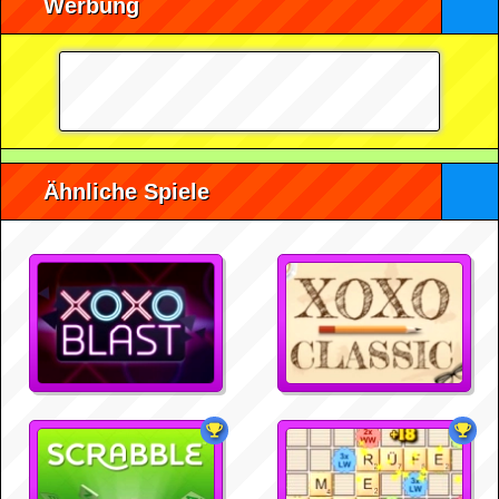
Werbung
Ähnliche Spiele