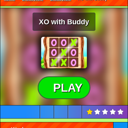
XO with Buddy
PLAY