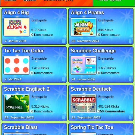
Align 4 Big
Align 4 Pirates
Brettspiele
Brettspiele
617 Klicks
844 Klicks
0 Kommentare
0 Kommentare
7. Januar 2025
29. November 2024
Tic Tac Toe Color
Scrabble Challenge
Brettspiele
Brettspiele
1.419 Klicks
1.653 Klicks
0 Kommentare
0 Kommentare
2. Mai 2024
24. Januar 2024
Scrabble Englisch 2
Scrabble Deutsch
Brettspiele
Brettspiele
8.310 Klicks
401.524 Klicks
0 Kommentare
150 Kommentare
21. September 2023
21. September 2023
Scrabble Blast
Spring Tic Tac Toe