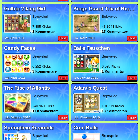
Gulbin Viking Girl
Kings Guard Trio of Heroes
Bejeweled
Bejeweled
7.385 Klicks
46.194 Klicks
1 Kommentar
15 Kommentare
26. April 2011
14. März 2011
Flash
Flash
Candy Faces
Bälle Tauschen
Bejeweled
Bejeweled
6.252 Klicks
6.528 Klicks
3 Kommentare
1 Kommentar
13. März 2011
18. Januar 2011
Flash
Flash
The Rise of Atlantis
Atlantis Quest
Bejeweled
Bejeweled
240.960 Klicks
194.379 Klicks
17 Kommentare
13 Kommentare
13. Oktober 2010
13. Oktober 2010
Flash
Flash
Springtime Scramble
Cool Balls
Bejeweled
Brettspiele