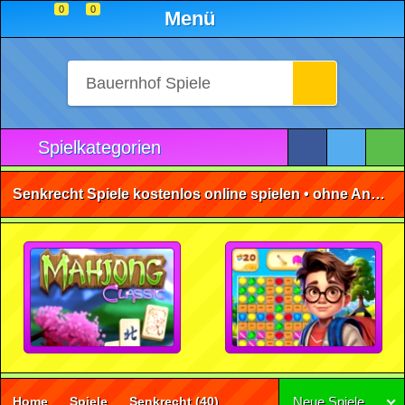
0
0
Menü
Spielkategorien
Senkrecht Spiele kostenlos online spielen • ohne Anmeldung 🕹️
Home
Spiele
Senkrecht
(40)
Neue Spiele