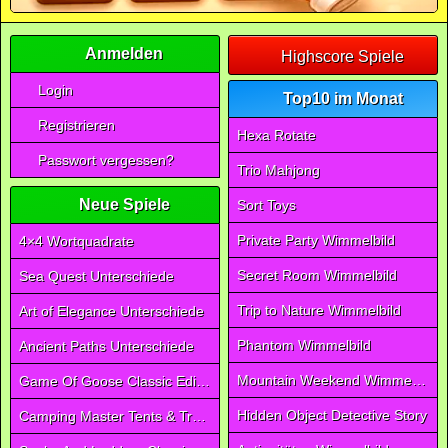
Anmelden
Highscore Spiele
Login
Top10 im Monat
Registrieren
Hexa Rotate
Passwort vergessen?
Trio Mahjong
Neue Spiele
Sort Toys
Private Party Wimmelbild
4×4 Wortquadrate
Secret Room Wimmelbild
Sea Quest Unterschiede
Trip to Nature Wimmelbild
Art of Elegance Unterschiede
Phantom Wimmelbild
Ancient Paths Unterschiede
Mountain Weekend Wimmelbild
Game Of Goose Classic Edition
Hidden Object Detective Story
Camping Master Tents & Trees