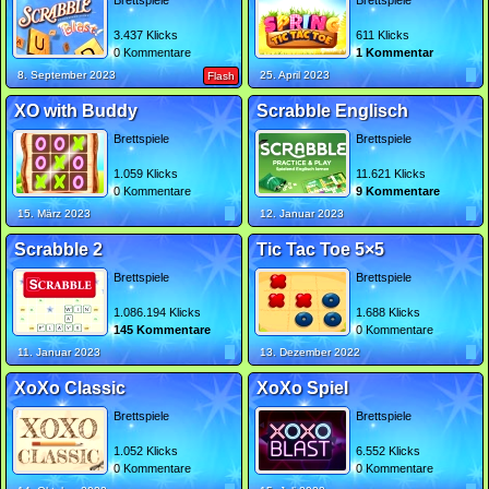
Brettspiele
Brettspiele
3.437 Klicks
611 Klicks
0 Kommentare
1 Kommentar
8. September 2023
25. April 2023
Flash
XO with Buddy
Scrabble Englisch
Brettspiele
Brettspiele
1.059 Klicks
11.621 Klicks
0 Kommentare
9 Kommentare
15. März 2023
12. Januar 2023
Scrabble 2
Tic Tac Toe 5×5
Brettspiele
Brettspiele
1.086.194 Klicks
1.688 Klicks
145 Kommentare
0 Kommentare
11. Januar 2023
13. Dezember 2022
XoXo Classic
XoXo Spiel
Brettspiele
Brettspiele
1.052 Klicks
6.552 Klicks
0 Kommentare
0 Kommentare