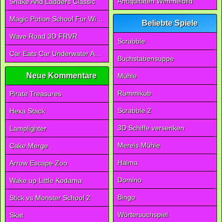
Antiquitäten Wimmelbild
Snake And Ladders Classic
Magic Potion School For Witch
Beliebte Spiele
Wave Road 3D FRVR
Scrabble
Car Eats Car Underwater Adventure FRVR
Buchstabensuppe
Neue Kommentare
Mühle
Rummikub
Pirate Treasures
Scrabble 2
Hexa Stack
3D Schiffe versenken
Lamplighter
Merels Mühle
Cake Merge
Halma
Arrow Escape Zoo
Domino
Wake up Little Kodama
Bingo
Stick vs Monster School 2
Wörtersuchspiel
Skat