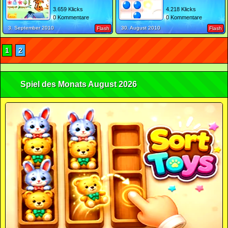
3.659 Klicks
4.218 Klicks
0 Kommentare
0 Kommentare
3. September 2010
30. August 2010
Flash
Flash
1
2
Spiel des Monats August 2026