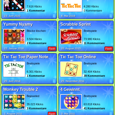
7.616 Klicks
4.280 Klicks
1 Kommentar
0 Kommentare
23. Juni 2020
8. Mai 2019
Yummy Nyamy
Scrabble Sprint
Blöcke löschen
Brettspiele
3.504 Klicks
73.980 Klicks
2 Kommentare
11 Kommentare
22. Januar 2016
20. August 2015
Flash
Flash
Tic Tac Toe Paper Note
Tic Tac Toe Online
Brettspiele
Brettspiele
6.301 Klicks
32.404 Klicks
1 Kommentar
39 Kommentare
25. Juni 2014
25. November 2011
Monkey Trouble 2
4 Gewinnt
Bejeweled
Brettspiele
35.023 Klicks
63.818 Klicks
3 Kommentare
41 Kommentare
1. August 2011
3. Mai 2011
Flash