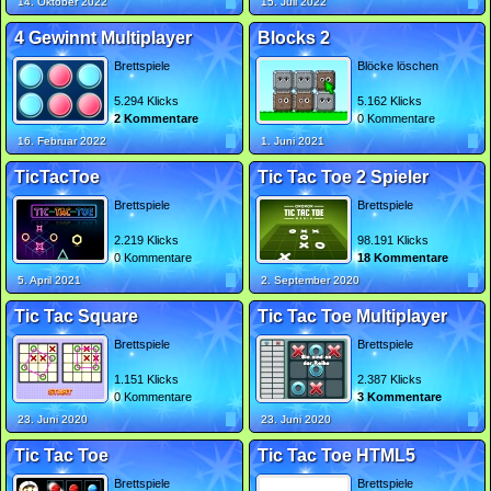
14. Oktober 2022
15. Juli 2022
4 Gewinnt Multiplayer
Blocks 2
Brettspiele
Blöcke löschen
5.294 Klicks
5.162 Klicks
2 Kommentare
0 Kommentare
16. Februar 2022
1. Juni 2021
TicTacToe
Tic Tac Toe 2 Spieler
Brettspiele
Brettspiele
2.219 Klicks
98.191 Klicks
0 Kommentare
18 Kommentare
5. April 2021
2. September 2020
Tic Tac Square
Tic Tac Toe Multiplayer
Brettspiele
Brettspiele
1.151 Klicks
2.387 Klicks
0 Kommentare
3 Kommentare
23. Juni 2020
23. Juni 2020
Tic Tac Toe
Tic Tac Toe HTML5
Brettspiele
Brettspiele