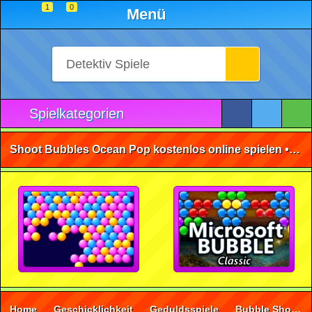
1
0
Menü
Spielkategorien
Shoot Bubbles Ocean Pop kostenlos online spielen • ohne Anmeldung 🕹️
Home
Geschicklichkeit
Geduldsspiele
Bubble Shooter