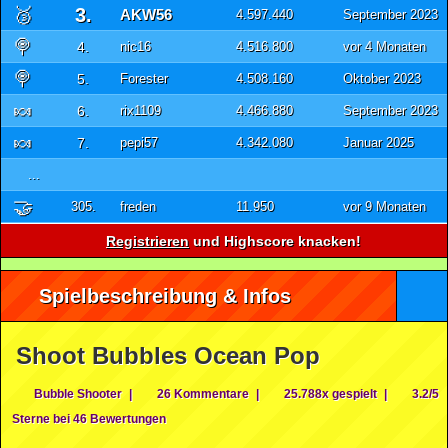
🥉
3.
AKW56
4.597.440
September 2023
🍭
4.
nic16
4.516.800
vor 4 Monaten
🍭
5.
Forester
4.508.160
Oktober 2023
🍬
6.
rix1109
4.466.880
September 2023
🍬
7.
pepi57
4.342.080
Januar 2025
...
🤝
305.
freden
11.950
vor 9 Monaten
Registrieren
und Highscore knacken!
Spielbeschreibung & Infos
Shoot Bubbles Ocean Pop
Bubble Shooter
|
26 Kommentare
|
25.788x gespielt
|
3.2/5
Sterne bei 46 Bewertungen